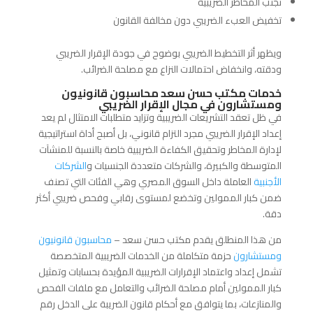
تجنب المخاطر الضريبية
تخفيض العبء الضريبي دون مخالفة القانون
ويظهر أثر التخطيط الضريبي بوضوح في جودة الإقرار الضريبي
ودقته، وانخفاض احتمالات النزاع مع مصلحة الضرائب.
خدمات مكتب حسن سعد محاسبون قانونيون
ومستشارون في مجال الإقرار الضريبي
في ظل تعقد التشريعات الضريبية وتزايد متطلبات الامتثال لم يعد
إعداد الإقرار الضريبي مجرد التزام قانوني، بل أصبح أداة استراتيجية
لإدارة المخاطر وتحقيق الكفاءة الضريبية خاصة بالنسبة للمنشآت
المتوسطة والكبيرة، والشركات متعددة الجنسيات و
الشركات
الأجنبية
العاملة داخل السوق المصري وهي الفئات التي تصنف
ضمن كبار الممولين وتخضع لمستوى رقابي وفحص ضريبي أكثر
دقة.
من هذا المنطلق يقدم مكتب حسن سعد –
محاسبون قانونيون
ومستشارون
حزمة متكاملة من الخدمات الضريبية المتخصصة
تشمل إعداد واعتماد الإقرارات الضريبية المؤيدة بحسابات وتمثيل
كبار الممولين أمام مصلحة الضرائب والتعامل مع ملفات الفحص
والمنازعات، بما يتوافق مع أحكام قانون الضريبة على الدخل رقم