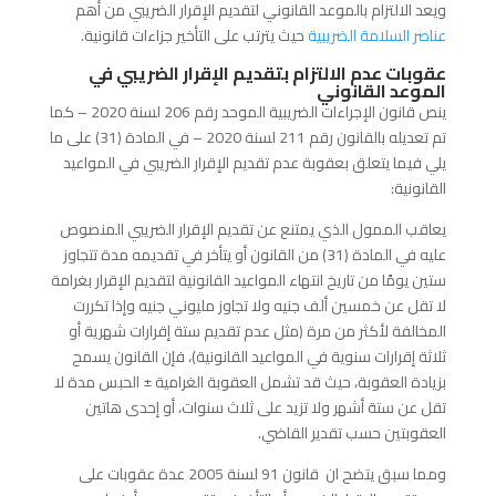
ويعد الالتزام بالموعد القانوني لتقديم الإقرار الضريبي من أهم
عناصر السلامة الضريبية
حيث يترتب على التأخير جزاءات قانونية.
عقوبات عدم الالتزام بتقديم الإقرار الضريبي في
الموعد القانوني
ينص قانون الإجراءات الضريبية الموحد رقم 206 لسنة 2020 – كما
تم تعديله بالقانون رقم 211 لسنة 2020 – في المادة (31) على ما
يلي فيما يتعلق بعقوبة عدم تقديم الإقرار الضريبي في المواعيد
القانونية:
يعاقب الممول الذي يمتنع عن تقديم الإقرار الضريبي المنصوص
عليه في المادة (31) من القانون أو يتأخر في تقديمه مدة تتجاوز
ستين يومًا من تاريخ انتهاء المواعيد القانونية لتقديم الإقرار بغرامة
لا تقل عن خمسين ألف جنيه ولا تجاوز مليوني جنيه وإذا تكررت
المخالفة لأكثر من مرة (مثل عدم تقديم ستة إقرارات شهرية أو
ثلاثة إقرارات سنوية في المواعيد القانونية)، فإن القانون يسمح
بزيادة العقوبة، حيث قد تشمل العقوبة الغرامية ± الحبس مدة لا
تقل عن ستة أشهر ولا تزيد على ثلاث سنوات، أو إحدى هاتين
العقوبتين حسب تقدير القاضي.
ومما سبق يتضح ان قانون 91 لسنة 2005 عدة عقوبات على