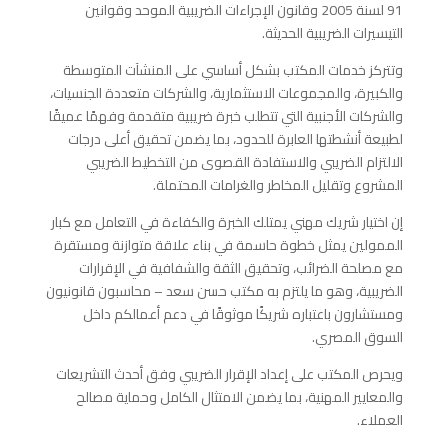
91 لسنة 2005 وقانون الإجراءات الضريبية الموحد وقوانين
التيسيرات الضريبية الحديثة.
وتتركز خدمات المكتب بشكل أساسي على المنشآت المتوسطة
والكبيرة، والمجموعات الاستثمارية، والشركات متعددة الجنسيات،
والشركات الأجنبية التي تتطلب خبرة ضريبية متقدمة وفهمًا عميقًا
لطبيعة أنشطتها العابرة للحدود، بما يضمن تحقيق أعلى درجات
الالتزام الضريبي والاستفادة القصوى من التخطيط الضريبي
المشروع وتقليل المخاطر والغرامات المحتملة.
إن اختيار شريك مهني يمتلك الخبرة والكفاءة في التعامل مع كبار
الممولين يمثل خطوة حاسمة في بناء علاقة متوازنة ومستقرة
مع مصلحة الضرائب، وتحقيق الثقة والشفافية في الإقرارات
الضريبية، وهو ما يلتزم به مكتب حسن سعد – محاسبون قانونيون
ومستشارون باعتباره شريكًا موثوقًا في دعم أعمالكم داخل
السوق المصري.
ويحرص المكتب على إعداد الإقرار الضريبي وفق أحدث التشريعات
والمعايير المهنية، بما يضمن الامتثال الكامل وحماية مصالح
العملاء.