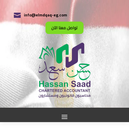
info@elmdqaq-eg.com

تواصل معنا الآن