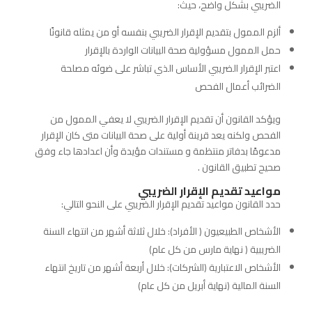
الضريبي بشكل واضح، حيث:
ألزم الممول بتقديم الإقرار الضريبي بنفسه أو من يمثله قانونًا
حمل الممول مسؤولية صحة البيانات الواردة بالإقرار
اعتبر الإقرار الضريبي الأساس الذي تباشر على ضوئه مصلحة
الضرائب أعمال الفحص
ويؤكد القانون أن تقديم الإقرار الضريبي لا يعفي الممول من
الفحص ولكنه يعد قرينة أولية على صحة البيانات متى كان الإقرار
مدعومًا بدفاتر منتظمة و مستندات مؤيدة وأن اعدادها جاء وفق
صحيح تطبيق القانون .
مواعيد تقديم الإقرار الضريبي
حدد القانون مواعيد تقديم الإقرار الضريبي على النحو التالي:
الأشخاص الطبيعيون ( الأفراد): خلال ثلاثة أشهر من انتهاء السنة
الضريبية ( نهاية مارس من كل عام)
الأشخاص الاعتبارية (الشركات): خلال أربعة أشهر من تاريخ انتهاء
السنة المالية (نهاية أبريل من كل عام)