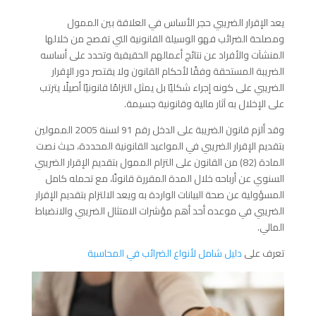
يعد الإقرار الضريبي حجر الأساس في العلاقة بين الممول
ومصلحة الضرائب فهو الوسيلة القانونية التي تفصح من خلالها
المنشآت والأفراد عن نتائج أعمالهم الحقيقية وتحدد على أساسه
الضريبة المستحقة وفقًا لأحكام القانون ولا يقتصر دور الإقرار
الضريبي على كونه إجراء شكليًا بل يمثل التزامًا قانونيًا أصيلًا يترتب
على الإخلال به آثار مالية وقانونية جسيمة.
وقد ألزم قانون الضريبة على الدخل رقم 91 لسنة 2005 الممولين
بتقديم الإقرار الضريبي في المواعيد القانونية المحددة، حيث نصت
المادة (82) من القانون على التزام الممول بتقديم الإقرار الضريبي
السنوي عن أرباحه خلال المدة المقررة قانونًا، مع تحمله كامل
المسؤولية عن صحة البيانات الواردة به ويعد الالتزام بتقديم الإقرار
الضريبي في موعده أحد أهم مؤشرات الامتثال الضريبي والانضباط
المالي.
تعرف على
دليل شامل لأنواع الضرائب في المحاسبة