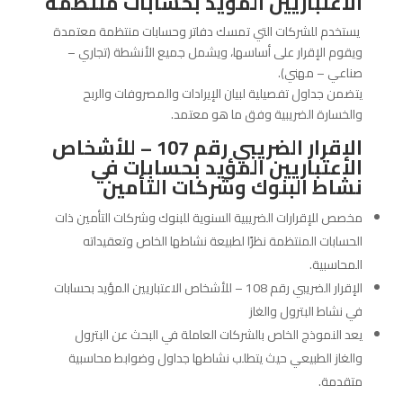
الاعتباريين المؤيد بحسابات منتظمة
يستخدم للشركات التي تمسك دفاتر وحسابات منتظمة معتمدة
ويقوم الإقرار على أساسها، ويشمل جميع الأنشطة (تجاري –
صناعي – مهني).
يتضمن جداول تفصيلية لبيان الإيرادات والمصروفات والربح
والخسارة الضريبية وفق ما هو معتمد.
الإقرار الضريبي رقم 107 – للأشخاص
الاعتباريين المؤيد بحسابات في
نشاط البنوك وشركات التأمين
مخصص للإقرارات الضريبية السنوية للبنوك وشركات التأمين ذات
الحسابات المنتظمة نظرًا لطبيعة نشاطها الخاص وتعقيداته
المحاسبية.
الإقرار الضريبي رقم 108 – للأشخاص الاعتباريين المؤيد بحسابات
في نشاط البترول والغاز
يعد النموذج الخاص بالشركات العاملة في البحث عن البترول
والغاز الطبيعي حيث يتطلب نشاطها جداول وضوابط محاسبية
متقدمة.