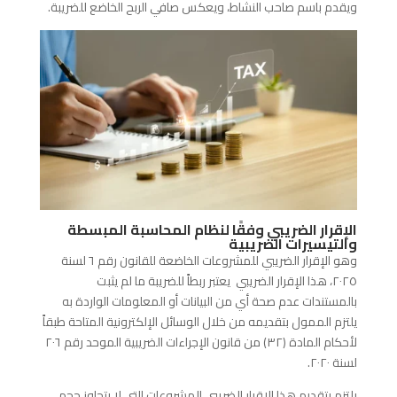
ويقدم باسم صاحب النشاط، ويعكس صافي الربح الخاضع للضريبة.
الإقرار الضريبي وفقًا لنظام المحاسبة المبسطة
والتيسيرات الضريبية
وهو الإقرار الضريبي للمشروعات الخاضعة للقانون رقم ٦ لسنة
٢٠٢٥، هذا الإقرار الضريبي يعتبر ربطاً للضريبة ما لم يثبت
بالمستندات عدم صحة أي من البيانات أو المعلومات الواردة به
يلتزم الممول بتقديمه من خلال الوسائل الإلكترونية المتاحة طبقاً
لأحكام المادة (۳۲) من قانون الإجراءات الضريبية الموحد رقم ٢٠٦
لسنة ٢٠٢٠.
يلتزم بتقديم هذا الإقرار الضريبى المشروعات التي لا يتجاوز حجم