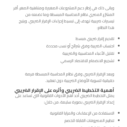
وياتى ذلك في إطار دعم المشروعات الصغيرة ومتناهية الصغر، أقر
المشرّع المصري نظام المحاسبة المبسطة وما تضمنه من
تيسيرات ضريبية تهدف إلى تبسيط إجراءات الإقرار الضريبي. ويتيح
هذا النظام:
تقديم إقرار ضريبي مبسط
احتساب الضريبة وفق شرائح أو نسب محددة
تقليل الأعباء المحاسبية والضريبية
تشجيع الانضمام للاقتصاد الرسمي
ويعد الإقرار الضريبي وفق نظام المحاسبة المبسطة فرصة
حقيقية لتسوية الأوضاع الضريبية دون تعقيد.
أهمية التخطيط الضريبي وأثره على الإقرار الضريبي
يمثل التخطيط الضريبي أحد أهم الأدوات القانونية التي تساعد على
إعداد الإقرار الضريبي بصورة سليمة، من خلال:
الاستفادة من الإعفاءات والمزايا القانونية
تنظيم المصروفات القابلة للخصم