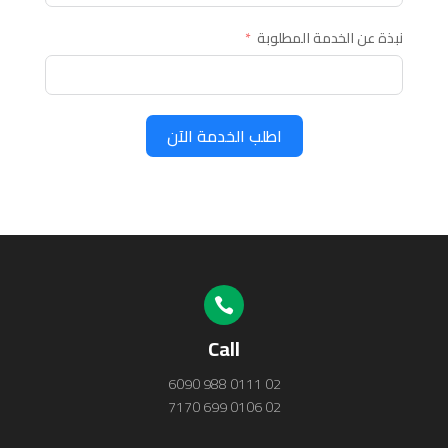
نبذة عن الخدمة المطلوبة
اطلب الخدمة الآن

Call
02 0111 988 6090
02 0106 699 7170