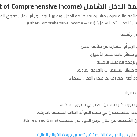
دخل الشامل (Statement of Comprehensive Income)
مة مالية تعرض مباشرة بعد قائمة الدخل، وتظهر البنود التي أثرت على حقوق الملك
ل الآخر الشامل” (Other Comprehensive Income – OCI).
ر الرئيسية:
لربح أو الخسارة من قائمة الدخل.
أو خسائر إعادة تقييم الأصول.
رجمة العملات الأجنبية.
أو خسائر الاستثمارات بالقيمة العادلة.
ود أخرى معترف بها ضمن الدخل الشامل.
 منها:
 صورة أكثر دقة عن التغير في حقوق الملكية.
ة المستخدمين في تقييم العوائد المالية الحقيقية للشركة.
لشفافية من خلال عرض البنود غير المحققة (Unrealized Gains).
على
دور المراجعة الخارجية في تحسين جودة القوائم المالية