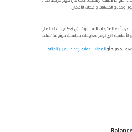
إعداد القوائم المالية الرسمية. لذلك فإن فهم طريقة اعداد
بون ومديرو الحسابات وأصحاب الأعمال.
تم اعداد القوائم المالية من ميزان المراجعة وتعد القوائم المالية Statements Financial إحدى أهم المخرجات المحاسبية التي تعكس الأداء المالي
ر الأساسية التي توفر معلومات محاسبية موثوقة تساعد
سبة المصرية أو
المعايير الدولية لإعداد التقارير المالية