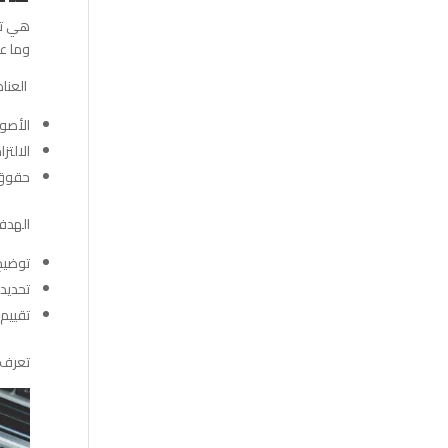
هي تقر
وما عل
العناص
الأصول
الالتز
حقوق ا
الهدف
توضيح
تحديد 
تقييم
تعرف 