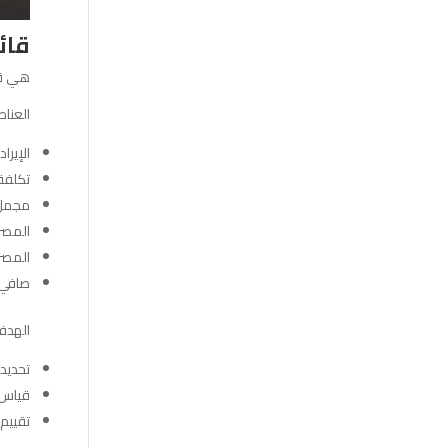
قائمة ا
هي قا
العناص
الإيراد
تكلفة
مجمل 
المصر
المصرو
صافي ا
الهدف
تحديد 
قياس ر
تقييم 