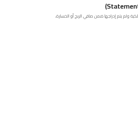
ية ولم يتم إدراجها ضمن صافي الربح أو الخسارة،