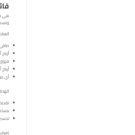
قائمة ال
هي قائ
وتسمى “الدخ
العناص
صافي ا
أرباح 
فروق ت
أرباح 
أي بن
الهدف
تقديم
مساعد
تحسين ا
تعرف 