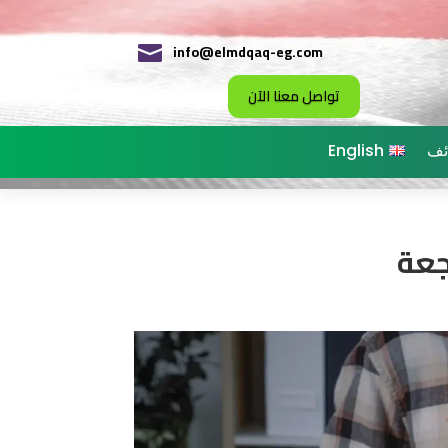
info@elmdqaq-eg.com

تواصل معنا الآن
ئف
English
جعة