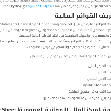
هذه القوائم عندما تعد استنادًا إلى ميزان المراجعة باعتباره المرحلة النهائية قبل 
م المالية من ميزان المراجعة يعد من أهم
المهارات المحاسبية
التي يحتاجها المحاس
يف القوائم المالية
ي
كز الاقتصادي للمنشأة خلال فترة زمنية محددة وهي مجموعة مترابطة من التقاري
ة والمستثمرين والجهات الحكومية في اتخاذ القرارات المالية السليمة.
 الشركات بإعداد هذه القوائم وفقًا لمعايير المحاسبة المعتمدة، مثل معايير المحا
 لضمان الشفافية والمصداقية والاتساق في عرض المعلومات.
ن القوائم المالية الأساسية من خمس قوائم رئيسية، تشمل:
مة المركز المالي
مة الدخل
مة الدخل الشامل
مة التدفقات النقدية
مة التغيرات في حقوق الملكية
ما يلي توضيح لكل قائمة وعناصرها والهدف منها:
ة المركز المالي (الميزانية العمومية) Balance Sheet