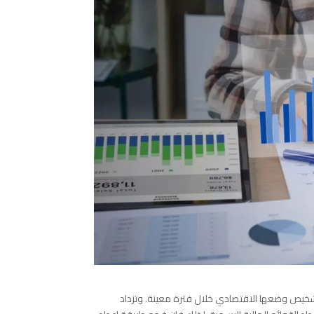
 وتشخيص وضعها الاقتصادي خلال فترة معينة. وتزداد