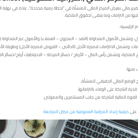
ير مالي يعرض المركز المالي للمنشأة في “لحظة زمنية محددة”، عادة في نهاية ال
يها من التزامات وما يتبقى لحقوق الملكية.
ر الرئيسية:
: وتشمل الأصول المتداولة (النقد – المخزون – العملاء) والأصول غير المتداولة (الأ
امات: وتشمل الالتزامات قصيرة الأجل (الدائنين – القروض قصيرة الأجل) وطويلة الأ
لملكية: وتشمل رأس المال – الأرباح / خسائر المرحلة – الاحتياطيات أرباح/خسائر الف
 منها:
 الوضع المالي الحقيقي للمنشأة.
قدرة الشركة على الوفاء بالتزاماتها.
 القوة المالية للشركة من جانب المستثمرين والممولين.
على
كيفية إعداد الميزانية العمومية من ميزان المراجعة