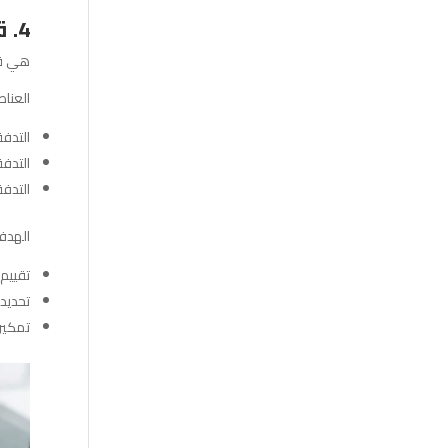
4. قائمة التدفقات النقدية Cash Flows
هي قائ
العناص
التدفق
التدفق
التدفق
الهدف
تقييم 
تحديد
تمكين 