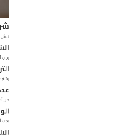
شرو
تمثل ش
الا
يجب أن
الت
يشترط 
عدم
من أه
الو
يجب أ
الا