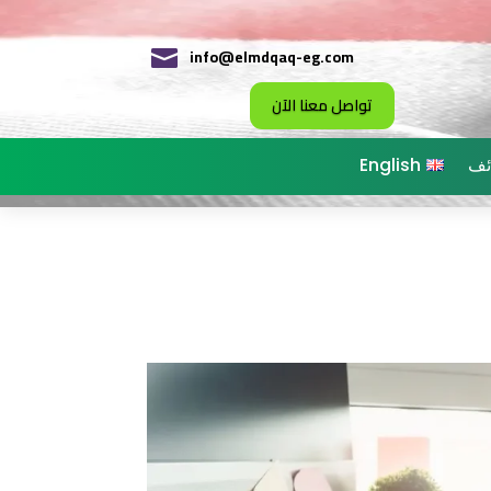
info@elmdqaq-eg.com

تواصل معنا الآن
ئف
English