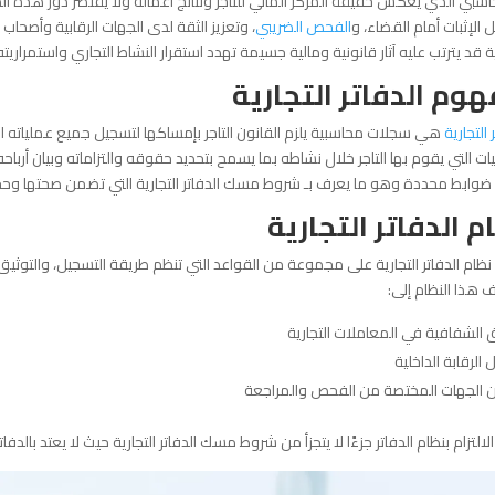
سبي الذي يعكس حقيقة المركز المالي للتاجر ونتائج أعماله ولا يقتصر دور هذه الد
الإثبات أمام القضاء، و
الفحص الضريبي
، وتعزيز الثقة لدى الجهات الرقابية وأصحا
ية قد يترتب عليه آثار قانونية ومالية جسيمة تهدد استقرار النشاط التجاري واستمراريته
وم الدفاتر التجارية
 التجارية
هي سجلات محاسبية يلزم القانون التاجر بإمساكها لتسجيل جميع عملياته ا
ات التي يقوم بها التاجر خلال نشاطه بما يسمح بتحديد حقوقه والتزاماته وبيان أرب
وابط محددة وهو ما يعرف بـ شروط مسك الدفاتر التجارية التي تضمن صحتها وحجيته
م الدفاتر التجارية
ظام الدفاتر التجارية على مجموعة من القواعد التي تنظم طريقة التسجيل، والتوثيق، و
 هذا النظام إلى:
 الشفافية في المعاملات التجارية
الرقابة الداخلية
 الجهات المختصة من الفحص والمراجعة
لالتزام بنظام الدفاتر جزءًا لا يتجزأ من شروط مسك الدفاتر التجارية حيث لا يعتد بالدفا