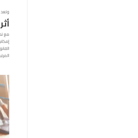
وتعد ه
أثر
مع تطو
إمكاني
القانو
المرتب