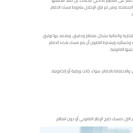
فاتر على التنظيم الداخلي فحسب، بل تمتد أهميتها
ب المصلحة. ومن ثم فإن الإخلال بشروط مسك الدفاتر
.
لتجارية والمالية بشكل منتظم ودقيق. ويقصد بها توثيق
احه وخسائره ويشترط القانون أن يتم مسك هذه الدفاتر
ا القانونية.
الاحتفاظ بالدفاتر، سواء كانت ورقية أو إلكترونية.
تر التي تمسك خارج الإطار القانوني أو دون انتظام.