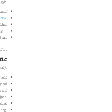
تظهر 
تحديد 
إعداد 
حماية ا
تسهيل
دعم ال
ولا تت
عقو
يترتب
فقدان 
التقدي
فرض غ
تحميل 
ضعف ا
تهدد ا