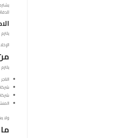
يشترط 
للدفاتر
الا
يلتزم 
الإخل
من 
يلتزم 
التاجر 
شركات
شركات
المنشآ
ولا يع
ما 