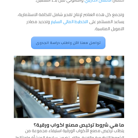
لضمان
الامتثال الضريبي
والقانوني قبل بدء التشغيل.
وتجمع كل هذه العناصر لإنتاج تقدير شامل للتكلفة الاستثمارية،
يساعد المستثمر على
التخطيط المالي السليم
وتحديد مصادر
التمويل المناسبة.
تواصل معنا الآن واطلب دراسة الجدوى
ما هي شروط ترخيص مصنع اكواب ورقية؟
يتطلب ترخيص مصنع الأكواب الورقية استيفاء مجموعة من
الشروط التنظيمية والفنية، والتي تضمن سلامة المنشأة وامتثالها