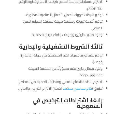
الالتزام بمساحات مناسبة تسمح بتركيب الآلات وخطوط الإنتاج
دون ازدحام.
توفير شبكات كهرباء تتحمل الأحمال الصناعية المطلوبة.
توفير أنظمة تهوية وسلامة مهنية مطابقة لمعايير الأمن
الصناعي.
وجود مخارج طوارئ وإجراءات إطفاء حريق معتمدة.
ثالثًا: الشروط التشغيلية والإدارية
توفير عقد توريد للمواد الخام المعتمدة من جهات رقابية (إن
وُجدت).
وجود هيكل إداري يضم مسؤولًا عن السلامة المهنية
ومسؤول جودة.
الالتزام بأنظمة الدفاع المدني ومتطلبات الحماية من المخاطر.
تطبيق
نظام محاسبي معتمد
لضمان الالتزام الضريبي والمالي.
رابعًا: اشتراطات الترخيص في
السعودية