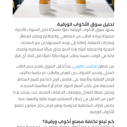
تحليل سوق الأكواب الورقية
يشهد سوق الأكواب الورقية نموًا متسارعًا خلال السنوات الأخيرة،
مدفوعًا بزيادة الطلب من المقاهي والمطاعم ومتاجر العصائر
وشركات الضيافة، إضافة إلى توجه المستهلكين نحو المنتجات
الصحية والصديقة للبيئة هذا النمو يخلق فرصًا استثمارية واضحة،
لكنه في الوقت نفسه يتطلب فهمًا ماليًا دقيقًا قبل اتخاذ أي قرار.
من منظور
محاسب قانوني
، يبدأ تحليل السوق بتقدير حجم الطلب
المحلي وتحديد الفجوات بين العرض والطلب، ثم دراسة تكاليف
الإنتاج الفعلية وتأثيرها على هامش الربح كما يتم تقييم المخاطر
المحتملة مثل تقلب أسعار المواد الخام أو المنافسة الشديدة،
وتحليل نقطة التعادل وتوقعات التدفقات النقدية، حيث يساعد هذا
النوع من التحليل في إعطاء المستثمر صورة مالية واقعية، مما
يضمن قرارات استثمارية مدروسة ويعزز فرص نجاح مشروع تصنيع
الأكواب الورقية.
كم تبلغ تكلفة مصنع أكواب ورقية؟
إن تكلفة إنشاء مصنع أكواب ورقية، يعتمد على مجموعة عناصر