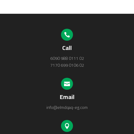

Call
02 0111 988 6090
02 0106 699 7170

Email
info@elmdqaq-eg.com
