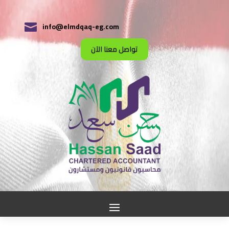
info@elmdqaq-eg.com

تواصل معنا الآن