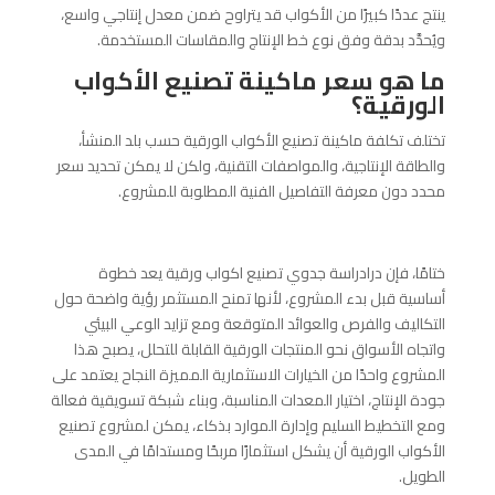
ينتج عددًا كبيرًا من الأكواب قد يتراوح ضمن معدل إنتاجي واسع،
ويُحدَّد بدقة وفق نوع خط الإنتاج والمقاسات المستخدمة.
ما هو سعر ماكينة تصنيع الأكواب
الورقية؟
تختلف تكلفة ماكينة تصنيع الأكواب الورقية حسب بلد المنشأ،
والطاقة الإنتاجية، والمواصفات التقنية، ولكن لا يمكن تحديد سعر
محدد دون معرفة التفاصيل الفنية المطلوبة للمشروع.
ختامًا، فإن درادراسة جدوي تصنيع اكواب ورقية يعد خطوة
أساسية قبل بدء المشروع، لأنها تمنح المستثمر رؤية واضحة حول
التكاليف والفرص والعوائد المتوقعة ومع تزايد الوعي البيئي
واتجاه الأسواق نحو المنتجات الورقية القابلة للتحلل، يصبح هذا
المشروع واحدًا من الخيارات الاستثمارية المميزة النجاح يعتمد على
جودة الإنتاج، اختيار المعدات المناسبة، وبناء شبكة تسويقية فعالة
ومع التخطيط السليم وإدارة الموارد بذكاء، يمكن لمشروع تصنيع
الأكواب الورقية أن يشكل استثمارًا مربحًا ومستدامًا في المدى
الطويل.