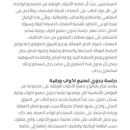
المستثمرين، حيث أن صناعة الأكواب الورقية من المشاريع الواعدة
في ظل تزايد الطلب على المنتجات البديلة للبلاستيك، وبالأخص في
المقاهي والمطاعم والمكاتب والفعاليات ويأتي هذا الإقبال
نتيجة الوعي المتزايد بأهمية المنتجات الصديقة للبيئة وسهلة
التحلل، لذلك تعتبر دراسة جدوي تصنيع اكواب ورقية تساعد
المستثمر على فهم متطلبات المشروع من حيث التكاليف،
المعدات، المواد الخام، العمالة، وحجم السوق المتوقع كما توضح
الدراسة العوائد المحتملة والمخاطر وكيفية إدارتها لضمان نجاح
المشروع ومع التخطيط الجيد وإدارة الإنتاج والكفاءة التسويقية،
يمكن أن يتحول هذا المشروع إلى مصدر دخل مستدام وعائد
استثماري جذاب.
دراسة جدوي تصنيع اكواب ورقية
يعتمد نجاح مشروع تصنيع الأكواب الورقية على مجموعة من
العوامل الأساسية التي توضحها دراسة جدوي تصنيع اكواب ورقية
بشكل دقيق، حيث تبدأ الدراسة بتحديد حجم الطلب في السوق
المحلي والذي يشهد ارتفاعًا ملحوظًا بسبب توسع قطاع الضيافة
وزيادة الاعتماد على منتجات الاستخدام الواحد الصحية، بعد ذلك
يتم تحليل التكاليف مثل شراء ماكينة تصنيع الأكواب، والتي تتفاوت
حسب الطاقة الإنتاجية والتقنيات المستخدمة، إضافة إلى تكلفة