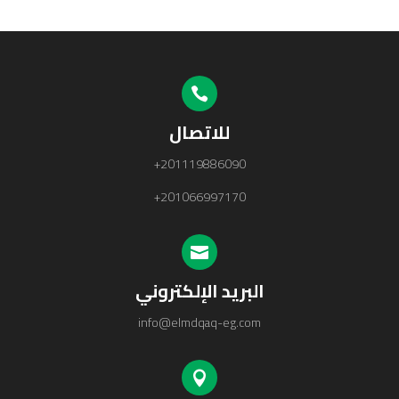

للاتصال
+201119886090
+201066997170

البريد الإلكتروني
info@elmdqaq-eg.com
