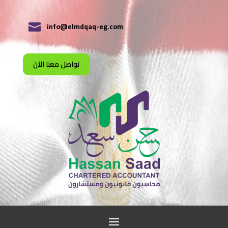
info@elmdqaq-eg.com

تواصل معنا الآن