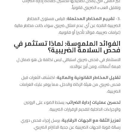
غير المثلى التي يمكن تصحيحها لتحسين كفاءة إدارة الضرائب
وتقليل العبء الضريبي قانونياً.
.3-
تقييم المخاطر المحتملة:
قياس مستوى المخاطر
الضريبية الناتجة عن أي عدم امتثال ضريبي سواء كانت مخاطر مالية
(غرامات ضريبية، فوائد تأخير) أو قانونية.
الفوائد الملموسة: لماذا تستثمر في
فحص السلامة الضريبية؟
الاستثمار في فحص ضريبي استباقي ليس تكلفة بل هو ضمان ل
قيمة أعمالك. ومن أبرز عوائده:
تقليل المخاطر القانونية والمالية:
اكتشاف الثغرات قبل
فحص ضريبي من هيئة الزكاة والدخل، مما يوفر عليك الغرامات
الضريبية.
تحسين عمليات إدارة الضرائب:
يسلط الضوء على الروتين
والإجراءات الداخلية لتقديم الإقرارات الضريبية.
تعزيز الثقة مع الجهات الرقابية:
يرسل إجراء فحص دوري
رسالة قوية للجهات الضريبية عن جدية الالتزام الضريبي.