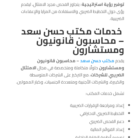
توفير رؤية استراتيجية:
يتجاوز الفحص مجرد الامتثال، ليقدم
رؤى حول التخطيط الضريبي والاستفادة من المزايا والإعفاءات
الضريبية.
خدمات مكتب حسن سعد
– محاسبون قانونيون
ومستشارون
يقدم
مكتب حسن سعد
– محاسبون قانونيون
ومستشارون
حلولًا متكاملة ومتخصصة في مجال
الامتثال
الضريبي للشركات
، مع التركيز على الشركات المتوسطة
والكبيرة، والشركات الأجنبية ومتعددة الجنسيات، وكبار الممولين.
تشمل خدمات المكتب:
إعداد ومراجعة الإقرارات الضريبية
التخطيط الضريبي الاحترافي
دعم الفحص الضريبي
إعداد القوائم المالية
تصميم أنظمة الرقابة الداخلية