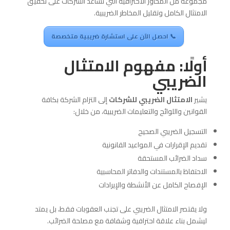
مجموعة من المحاور الاحترافية التي تساعد الشركات على تحقيق
الامتثال الكامل وتقليل المخاطر الضريبية.
📞 احصل الآن على استشارة ضريبية متخصصة
أولًا: مفهوم الامتثال
الضريبي
يشير
الامتثال الضريبي للشركات
إلى التزام الشركة بكافة
القوانين واللوائح والتعليمات الضريبية، من خلال:
التسجيل الضريبي الصحيح
تقديم الإقرارات في المواعيد القانونية
سداد الضرائب المستحقة
الاحتفاظ بالمستندات والدفاتر المحاسبية
الإفصاح الكامل عن الأنشطة والإيرادات
ولا يقتصر الامتثال الضريبي على تجنب العقوبات فقط، بل يمتد
ليشمل بناء علاقة احترافية وشفافة مع مصلحة الضرائب.