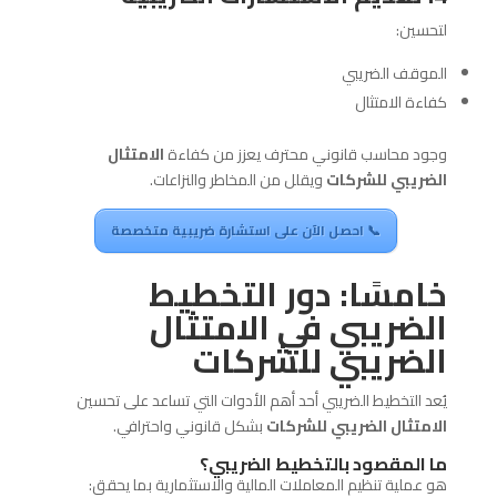
لتحسين:
الموقف الضريبي
كفاءة الامتثال
وجود محاسب قانوني محترف يعزز من كفاءة
الامتثال
الضريبي للشركات
ويقلل من المخاطر والنزاعات.
📞 احصل الآن على استشارة ضريبية متخصصة
خامسًا: دور التخطيط
الضريبي في الامتثال
الضريبي للشركات
يُعد التخطيط الضريبي أحد أهم الأدوات التي تساعد على تحسين
الامتثال الضريبي للشركات
بشكل قانوني واحترافي.
ما المقصود بالتخطيط الضريبي؟
هو عملية تنظيم المعاملات المالية والاستثمارية بما يحقق: