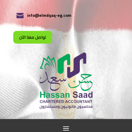
info@elmdqaq-eg.com

تواصل معنا الآن