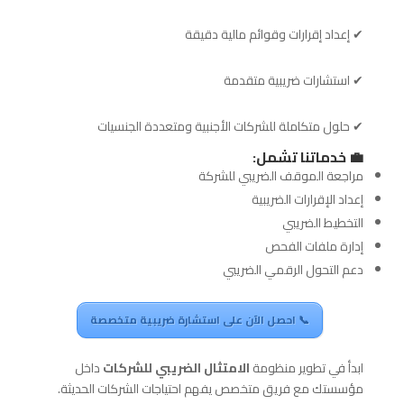
✔ إعداد إقرارات وقوائم مالية دقيقة
✔ استشارات ضريبية متقدمة
✔ حلول متكاملة للشركات الأجنبية ومتعددة الجنسيات
💼 خدماتنا تشمل:
مراجعة الموقف الضريبي للشركة
إعداد الإقرارات الضريبية
التخطيط الضريبي
إدارة ملفات الفحص
دعم التحول الرقمي الضريبي
📞 احصل الآن على استشارة ضريبية متخصصة
ابدأ في تطوير منظومة
الامتثال الضريبي للشركات
داخل
مؤسستك مع فريق متخصص يفهم احتياجات الشركات الحديثة.