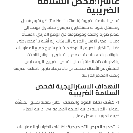
عاشرًا:فحص
السلامة
الضريبية
فحص السلامة الضريبية (Tax Health Check) هو تقييم شامل
ومستقل يقوم به مستشارون ضريبيون محايدون، يهدف إلى
تقديم صورة واضحة وموضوعية عن الوضع الضريبي للمنشأة
وقياس مدى الامتثال الضريبى للشركات إنه أشبه بـ “فحص طبي
وقائي” للكيان الضريبي للشركة حيث يتم تشريح جميع الممارسات
والبيانات والمعاملات تحت مجهر القوانين واللوائح النافذة
والتعليمات ذات الصلة بأعمال الفحص الضريبى الهدف ليس
التفتيش عن الأخطاء فحسب بل بناء خريطة طريق للمناعة الضريبية
وتجنب المخاطر الضريبية.
الأهداف الاستراتيجية لفحص
السلامة الضريبية
1-
كشف نقاط القوة والضعف:
تحليل كيفية تطبيق المنشأة
للقوانين الضريبية (ضريبة القيمة المضافة VAT، ضريبة الدخل،
ضريبة المرتبات) بشكل عملي.
2-
تحديد الفرص التصحيحية:
اكتشاف الثغرات أو الممارسات