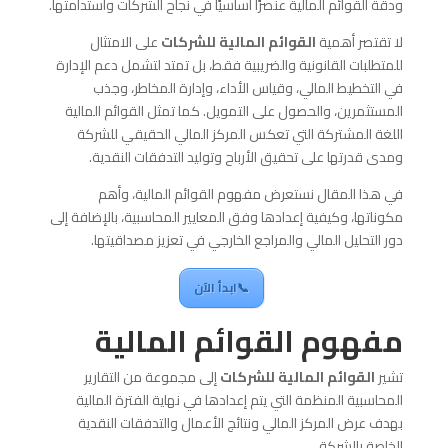
ودقة القوائم المالية عنصرًا أساسيًا في نجاح الشركات واستدامتها.
لا تقتصر أهمية
القوائم المالية للشركات
على الامتثال
للمتطلبات القانونية والضريبية فقط، بل تمتد لتشمل دعم الإدارة
في التخطيط المالي، وقياس الأداء، وإدارة المخاطر، وجذب
المستثمرين، والحصول على التمويل. كما تمثل القوائم المالية
اللغة المشتركة التي تعكس المركز المالي الحقيقي للشركة
ومدى قدرتها على تحقيق الأرباح وتوليد التدفقات النقدية.
في هذا المقال نستعرض مفهوم القوائم المالية، وأهم
مكوناتها، وكيفية إعدادها وفق المعايير المحاسبية، بالإضافة إلى
دور التحليل المالي والمراجع الخارجي في تعزيز مصداقيتها.
📞ابدأ الآن
مفهوم القوائم المالية
تشير
القوائم المالية للشركات
إلى مجموعة من التقارير
المحاسبية المنظمة التي يتم إعدادها في نهاية الفترة المالية
بهدف عرض المركز المالي ونتائج الأعمال والتدفقات النقدية
الخاصة بالشركة.