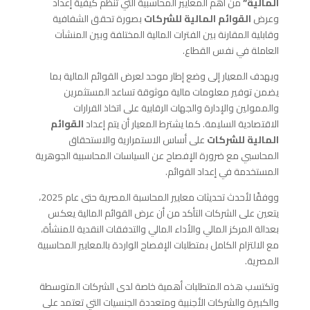
المالية”
من أهم المعايير المحاسبية التي تنظم كيفية إعداد
وعرض
القوائم المالية للشركات
بصورة تحقق الشفافية
وقابلية المقارنة بين الفترات المالية المختلفة وبين المنشآت
العاملة في نفس القطاع.
ويهدف المعيار إلى وضع إطار موحد لعرض القوائم المالية بما
يضمن توفير معلومات مالية موثوقة تساعد المستثمرين
والممولين والإدارة والجهات الرقابية على اتخاذ القرارات
الاقتصادية السليمة. كما يشترط المعيار أن يتم إعداد
القوائم
المالية للشركات
على أساس الاستمرارية والاستحقاق
المحاسبي مع ضرورة الإفصاح عن السياسات المحاسبية الجوهرية
المستخدمة في إعداد القوائم.
ووفقًا لأحدث تحديثات معايير المحاسبة المصرية حتى عام 2025،
يتعين على الشركات التأكد من أن عرض القوائم المالية يعكس
بعدالة المركز المالي والأداء المالي والتدفقات النقدية للمنشأة،
مع الالتزام الكامل بمتطلبات الإفصاح الواردة بالمعايير المحاسبية
المصرية.
وتكتسب هذه المتطلبات أهمية خاصة لدى الشركات المتوسطة
والكبيرة والشركات الأجنبية ومتعددة الجنسيات التي تعتمد على