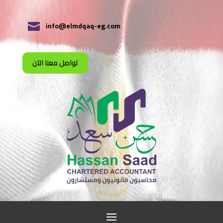
info@elmdqaq-eg.com

تواصل معنا الآن