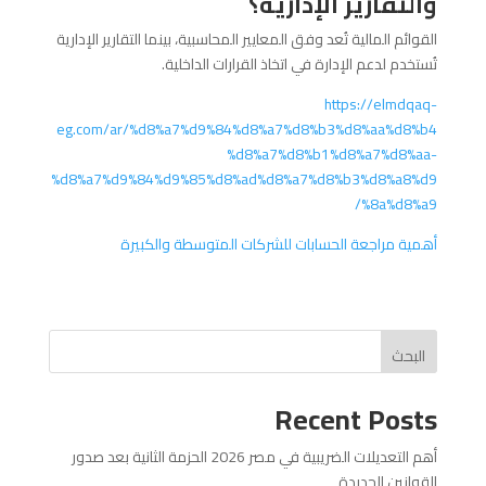
والتقارير الإدارية؟
القوائم المالية تُعد وفق المعايير المحاسبية، بينما التقارير الإدارية
تُستخدم لدعم الإدارة في اتخاذ القرارات الداخلية.
https://elmdqaq-
eg.com/ar/%d8%a7%d9%84%d8%a7%d8%b3%d8%aa%d8%b4
%d8%a7%d8%b1%d8%a7%d8%aa-
%d8%a7%d9%84%d9%85%d8%ad%d8%a7%d8%b3%d8%a8%d9
%8a%d8%a9/
أهمية مراجعة الحسابات للشركات المتوسطة والكبيرة
البحث
Recent Posts
أهم التعديلات الضريبية في مصر 2026 الحزمة الثانية بعد صدور
القوانين الجديدة